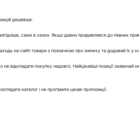
озицій дешевше.
вигідніше, саме в сезон. Якщо давно придивлявся до певних прим
ходь на сайті товари з позначкою про знижку та додавай їх у к
 не відкладати покупку надовго. Найцікавіші позиції зазвичай н
еглядати каталог і не проґавити цікаві пропозиції.