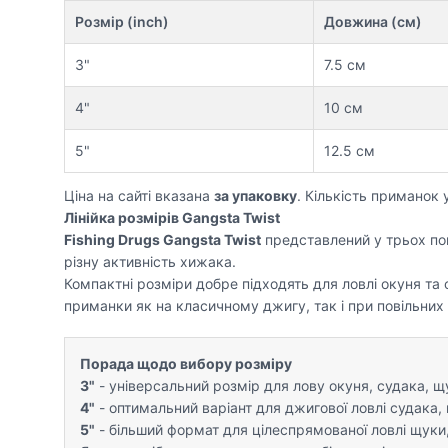
Розмір (inch)
Довжина (см)
3"
7.5 см
4"
10 см
5"
12.5 см
Ціна на сайті вказана
за упаковку
. Кількість приманок 
Лінійка розмірів Gangsta Twist
Fishing Drugs Gangsta Twist
представлений у трьох по
різну активність хижака.
Компактні розміри добре підходять для ловлі окуня та 
приманки як на класичному джигу, так і при повільних
Порада щодо вибору розміру
3"
- універсальний розмір для лову окуня, судака, щ
4"
- оптимальний варіант для джигової ловлі судака, 
5"
- більший формат для цілеспрямованої ловлі щуки