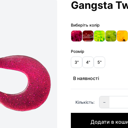
Gangsta Tw
Виберіть колір
Розмір
3"
4"
5"
В наявності
−
Кількість:
Додати в кош