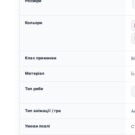
Розміри
Кольори
Клас приманки
В
Матеріал
Ї
Тип риби
Тип анімації / гра
А
Умови ловлі
С