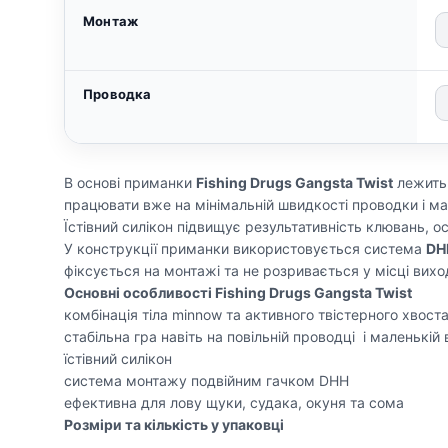
Монтаж
Проводка
В основі приманки
Fishing Drugs Gangsta Twist
лежить 
працювати вже на мінімальній швидкості проводки і ма
Їстівний силікон підвищує результативність клювань, о
У конструкції приманки використовується система
DH
фіксується на монтажі та не розривається у місці виход
Основні особливості Fishing Drugs Gangsta Twist
комбінація тіла minnow та активного твістерного хвост
стабільна гра навіть на повільній проводці і маленькій 
їстівний силікон
система монтажу подвійним гачком DHH
ефективна для лову щуки, судака, окуня та сома
Розміри та кількість у упаковці