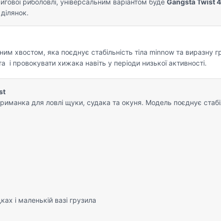
игової риболовлі, універсальним варіантом буде
Gangsta Twist 4
 ділянок.
вним хвостом, яка поєднує стабільність тіла minnow та виразну г
 і провокувати хижака навіть у періоди низької активності.
st
 приманка для ловлі щуки, судака та окуня. Модель поєднує стабі
ках і маленькій вазі грузила