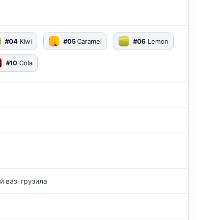
#04
Kiwi
#05
Caramel
#06
Lemon
#10
Cola
й вазі грузила