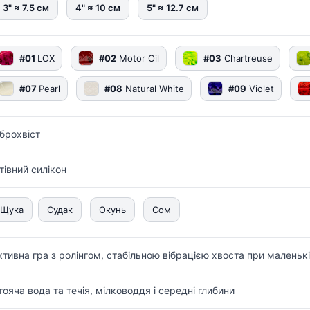
3" ≈ 7.5 см
4" ≈ 10 см
5" ≈ 12.7 см
#01
LOX
#02
Motor Oil
#03
Chartreuse
#07
Pearl
#08
Natural White
#09
Violet
іброхвіст
стівний силікон
Щука
Судак
Окунь
Сом
ктивна гра з ролінгом, стабільною вібрацією хвоста при маленькі
тояча вода та течія, мілководдя і середні глибини