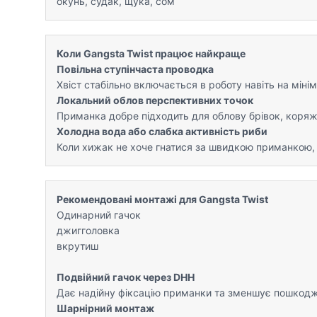
окунь, судак, щука, сом
Коли Gangsta Twist працює найкраще
Повільна ступінчаста проводка
Хвіст стабільно включається в роботу навіть на мін
Локальний облов перспективних точок
Приманка добре підходить для облову брівок, коряжни
Холодна вода або слабка активність риби
Коли хижак не хоче гнатися за швидкою приманкою, G
Рекомендовані монтажі для Gangsta Twist
Одинарний гачок
джигголовка
вкрутиш
Подвійний гачок через DHH
Дає надійну фіксацію приманки та зменшує пошкоджен
Шарнірний монтаж