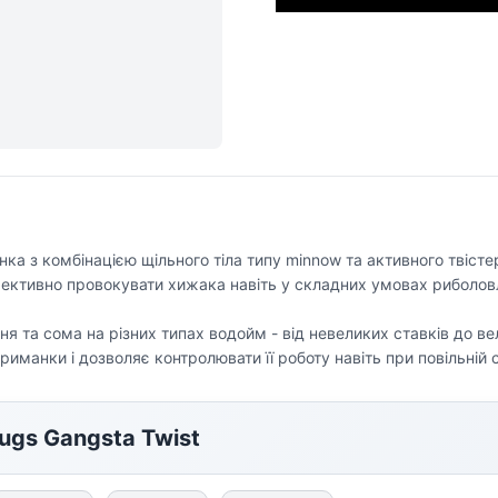
нка з комбінацією щільного тіла типу minnow та активного твісте
фективно провокувати хижака навіть у складних умовах риболовл
ня та сома на різних типах водойм - від невеликих ставків до в
приманки і дозволяє контролювати її роботу навіть при повільній 
ugs Gangsta Twist