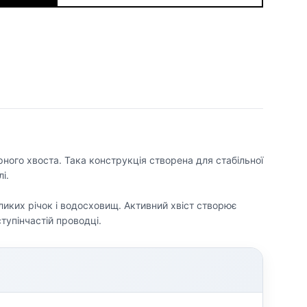
рного хвоста. Така конструкція створена для стабільної
і.
еликих річок і водосховищ. Активний хвіст створює
ступінчастій проводці.