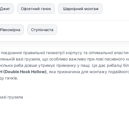
Джиг
Офсетний гачок
Шарнірний монтаж
Рівномірна
Ступінчаста
поєднання правильної геометрії корпусу та оптимальної еластич
ленькій вазі грузила, що особливо важливо при лові пасивного 
скільки риба довше утримує приманку у пащі. Це дає рибалці біль
H (Double Hook Hollow)
, яка призначена для монтажу подвійного
у гачків.
а
вазі грузила