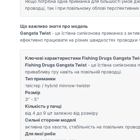
Якщо потрібна одна приманка для більшості умов дж
проводці, так і при повільному облові перспективних
Що важливо знати про модель
Gangsta Twist
- це їстівна силіконова приманка з акти
ефективно працювати на різних швидкостях проводки та
Ключові характеристики Fishing Drugs Gangsta Twi
Fishing Drugs Gangsta Twist
- це їстівна силіконова
привабливу гру навіть на повільній проводці.
Тип приманки
твістер / hybrid minnow-twister
Розмір
3" - 5"
Кількість у пачці
від 4 до 9 шт залежно від розміру
Сильні сторони моделі
активна гра хвоста, стабільність на повільних провод
Для якої риби