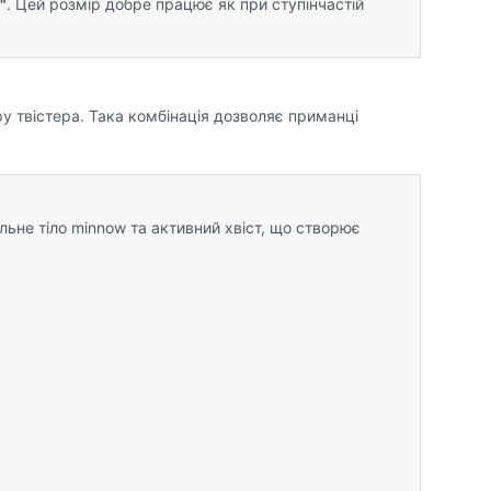
"
. Цей розмір добре працює як при ступінчастій
ру твістера. Така комбінація дозволяє приманці
льне тіло minnow та активний хвіст, що створює