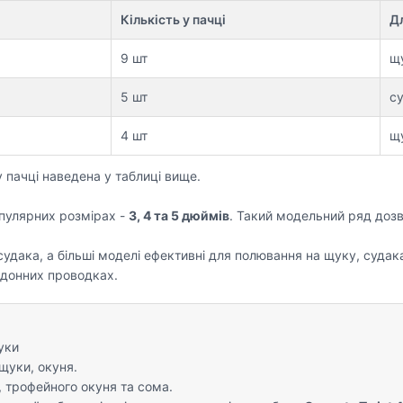
Кількість у пачці
Дл
9 шт
щу
5 шт
су
4 шт
щу
у пачці наведена у таблиці вище.
пулярних розмірах -
3, 4 та 5 дюймів
. Такий модельний ряд дозв
судака, а більші моделі ефективні для полювання на щуку, судак
 донних проводках.
уки
щуки, окуня.
, трофейного окуня та сома.