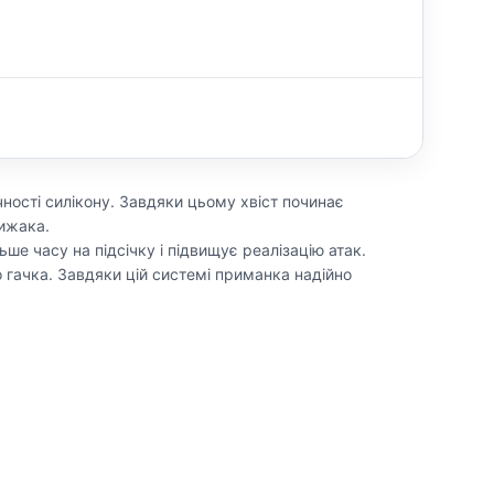
ності силікону. Завдяки цьому хвіст починає
хижака.
ше часу на підсічку і підвищує реалізацію атак.
 гачка. Завдяки цій системі приманка надійно