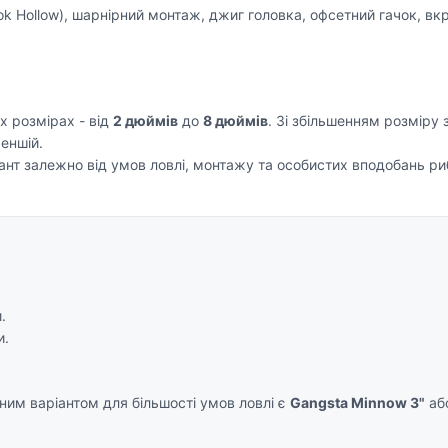
 Hollow), шарнірний монтаж, джиг головка, офсетний гачок, вк
х розмірах - від
2 дюймів
до
8 дюймів
. Зі збільшенням розміру 
меншій.
іант залежно від умов ловлі, монтажу та особистих вподобань ри
.
и.
ьним варіантом для більшості умов ловлі є
Gangsta Minnow 3"
аб