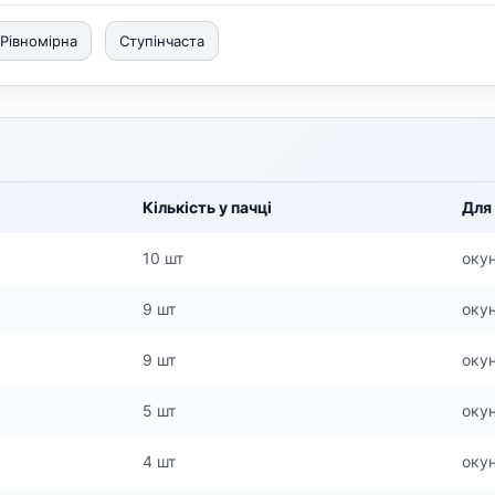
Рівномірна
Ступінчаста
Кількість у пачці
Для 
10 шт
окун
9 шт
окун
9 шт
окун
5 шт
окун
4 шт
окун