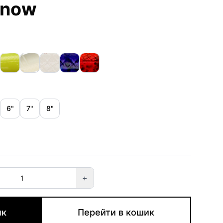
inow
6"
7"
8"
+
ик
Перейти в кошик