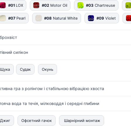
#01
LOX
#02
Motor Oil
#03
Chartreuse
#07
Pearl
#08
Natural White
#09
Violet
іброхвіст
стівний силікон
Щука
Судак
Окунь
ктивна гра з ролінгом і стабільною вібрацією хвоста
тояча вода та течія, мілководдя і середні глибини
Джиг
Офсетний гачок
Шарнірний монтаж