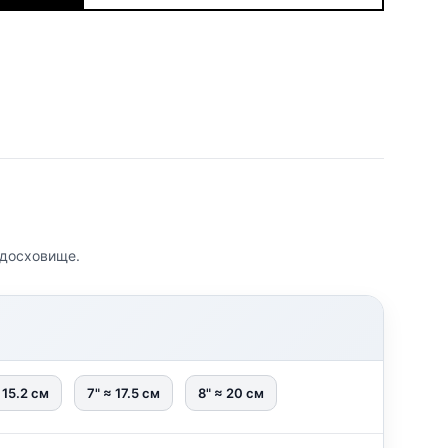
водосховище.
 15.2 см
7" ≈ 17.5 см
8" ≈ 20 см