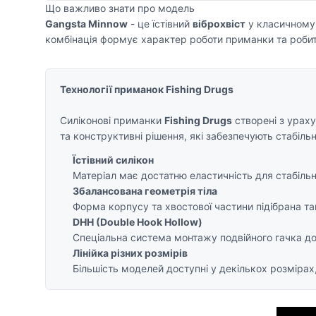
Що важливо знати про модель
Gangsta Minnow
- це їстівний
віброхвіст
у класичному 
комбінація формує характер роботи приманки та робит
Технології приманок Fishing Drugs
Силіконові приманки
Fishing Drugs
створені з ураху
та конструктивні рішення, які забезпечують стабіль
Їстівний силікон
Матеріал має достатню еластичність для стабільн
Збалансована геометрія тіла
Форма корпусу та хвостової частини підібрана т
DHH (Double Hook Hollow)
Спеціальна система монтажу подвійного гачка до
Лінійка різних розмірів
Більшість моделей доступні у декількох розмірах,