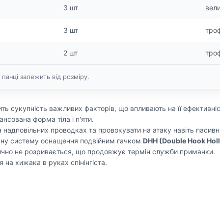
3 шт
вели
3 шт
тро
2 шт
тро
 пачці залежить від розміру.
ь сукупність важливих факторів, що впливають на її ефективніст
нсована форма тіла і п'яти.
 надповільних проводках та провокувати на атаку навіть пасивн
ьну систему оснащення подвійним гачком
DHH (Double Hook Hol
ктично не розривається, що продовжує термін служби приманки.
 на хижака в руках спінінгіста.