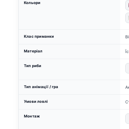
Кольори
Клас приманки
В
Матеріал
Ї
Тип риби
Тип анімації / гра
А
Умови ловлі
С
Монтаж