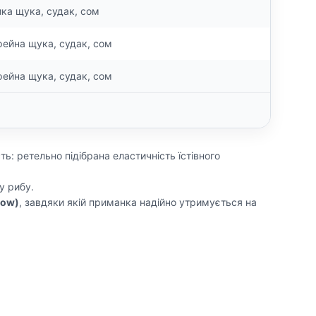
ка щука, судак, сом
фейна щука, судак, сом
фейна щука, судак, сом
ь: ретельно підібрана еластичність їстівного
у рибу.
low)
, завдяки якій приманка надійно утримується на