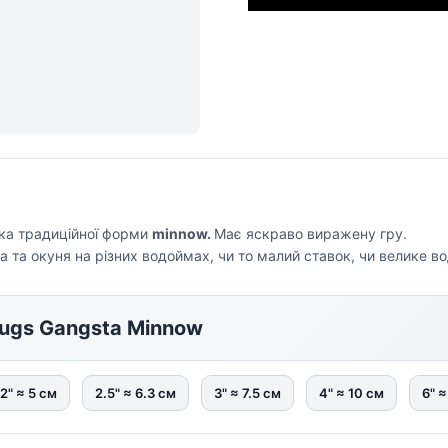
ка традиційної форми
minnow.
Має яскраво виражену гру.
ка та окуня на різних водоймах, чи то малий ставок, чи велике 
rugs Gangsta Minnow
2" ≈ 5 см
2.5" ≈ 6.3 см
3" ≈ 7.5 см
4" ≈ 10 см
6" ≈