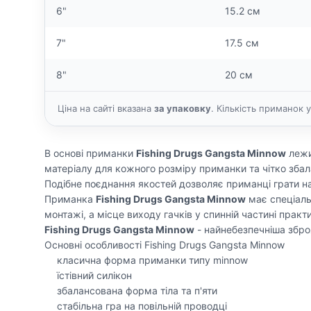
6"
15.2 см
7"
17.5 см
8"
20 см
Ціна на сайті вказана
за упаковку
. Кількість приманок у
В основі приманки
Fishing Drugs Gangsta Minnow
лежит
матеріалу для кожного розміру приманки та чітко збала
Подібне поєднання якостей дозволяє приманці грати на
Приманка
Fishing Drugs Gangsta Minnow
має спеціал
монтажі, а місце виходу гачків у спинній частині пра
Fishing Drugs Gangsta Minnow
- найнебезпечніша зброя
Основні особливості Fishing Drugs Gangsta Minnow
класична форма приманки типу minnow
їстівний силікон
збалансована форма тіла та п'яти
стабільна гра на повільній проводці