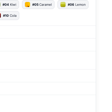
#04
Kiwi
#05
Caramel
#06
Lemon
#10
Cola