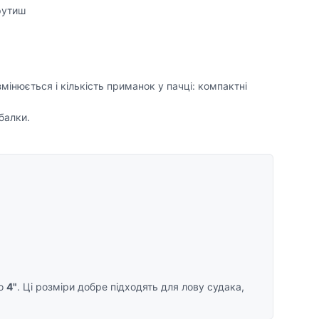
рутиш
змінюється і кількість приманок у пачці: компактні
балки.
о
4"
. Ці розміри добре підходять для лову судака,