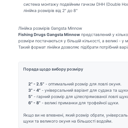
система монтажу подвійним гачком DHH (Double Hook
лінійка розмірів від 2" до 8"
Лінійка розмірів Gangsta Minnow
Fishing Drugs Gangsta Minnow
представлений у кілько
розміри постачаються у більшій кількості, а великі - у 
Такий формат лінійки дозволяє підібрати потрібний вар
Порада щодо вибору розміру
2” - 2.5”
- оптимальний розмір для ловлі окуня.
3” - 4”
- універсальний варіант для судака та щуки
5”
- гарний розмір для цілеспрямованої ловлі щук
6” - 8”
- великі приманки для трофейної щуки.
Якщо ви не впевнені, який розмір обрати, універсал
щуки та великого окуня на більшості водойм.