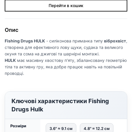
Перейти в кошик
Опис
Fishing Drugs HULK
- силіконова приманка типу
віброхвіст
,
створена для ефективного лову щуки, судака та великого
окуня та сома на джигові та шарнірні монтажі.
HULK
має масивну хвостову п'яту, збалансовану геометрію
тіла та активну гру, яка добре працює навіть на повільній
проводці.
Ключові характеристики Fishing
Drugs Hulk
Розміри
3.6" ≈ 9.1 см
4.8" ≈ 12.2 см