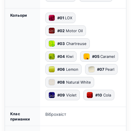
Кольори
#01
LOX
#02
Motor Oil
#03
Chartreuse
#04
Kiwi
#05
Caramel
#06
Lemon
#07
Pearl
#08
Natural White
#09
Violet
#10
Cola
Клас
Віброхвіст
приманки