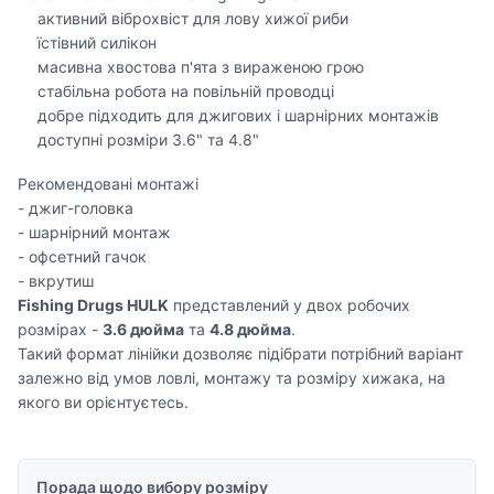
активний віброхвіст для лову хижої риби
їстівний силікон
масивна хвостова п'ята з вираженою грою
стабільна робота на повільній проводці
добре підходить для джигових і шарнірних монтажів
доступні розміри 3.6" та 4.8"
Рекомендовані монтажі
- джиг-головка
- шарнірний монтаж
- офсетний гачок
- вкрутиш
Fishing Drugs HULK
представлений у двох робочих
розмірах -
3.6 дюйма
та
4.8 дюйма
.
Такий формат лінійки дозволяє підібрати потрібний варіант
залежно від умов ловлі, монтажу та розміру хижака, на
якого ви орієнтуєтесь.
Порада щодо вибору розміру