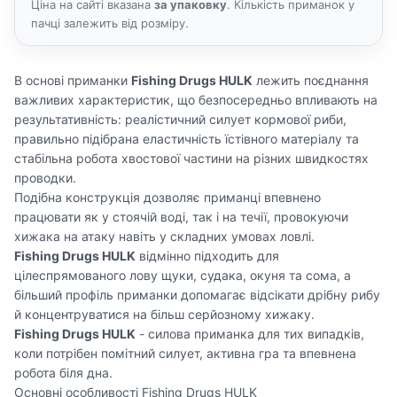
Ціна на сайті вказана
за упаковку
. Кількість приманок у
пачці залежить від розміру.
В основі приманки
Fishing Drugs HULK
лежить поєднання
важливих характеристик, що безпосередньо впливають на
результативність: реалістичний силует кормової риби,
правильно підібрана еластичність їстівного матеріалу та
стабільна робота хвостової частини на різних швидкостях
проводки.
Подібна конструкція дозволяє приманці впевнено
працювати як у стоячій воді, так і на течії, провокуючи
хижака на атаку навіть у складних умовах ловлі.
Fishing Drugs HULK
відмінно підходить для
цілеспрямованого лову щуки, судака, окуня та сома, а
більший профіль приманки допомагає відсікати дрібну рибу
й концентруватися на більш серйозному хижаку.
Fishing Drugs HULK
- силова приманка для тих випадків,
коли потрібен помітний силует, активна гра та впевнена
робота біля дна.
Основні особливості Fishing Drugs HULK