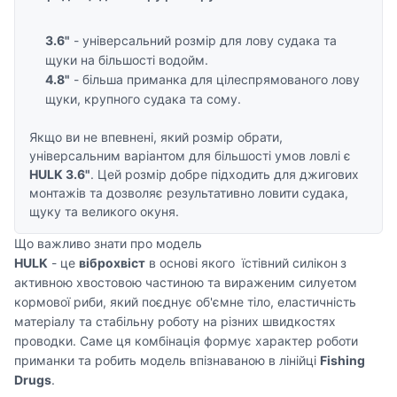
3.6"
- універсальний розмір для лову судака та
щуки на більшості водойм.
4.8"
- більша приманка для цілеспрямованого лову
щуки, крупного судака та сому.
Якщо ви не впевнені, який розмір обрати,
універсальним варіантом для більшості умов ловлі є
HULK 3.6"
. Цей розмір добре підходить для джигових
монтажів та дозволяє результативно ловити судака,
щуку та великого окуня.
Що важливо знати про модель
HULK
- це
віброхвіст
в основі якого їстівний силікон
з
активною хвостовою частиною та вираженим силуетом
кормової риби, який поєднує об'ємне тіло, еластичність
матеріалу та стабільну роботу на різних швидкостях
проводки. Саме ця комбінація формує характер роботи
приманки та робить модель впізнаваною в лінійці
Fishing
Drugs
.