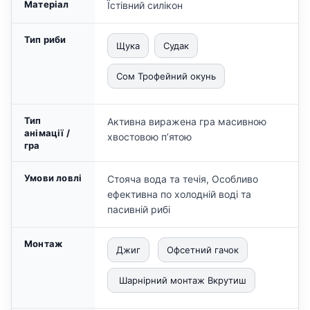
Матеріал
Їстівний силікон
Тип риби
Щука
Судак
Сом Трофейний окунь
Тип
Активна виражена гра масивною
анімації /
хвостовою пʼятою
гра
Умови ловлі
Стояча вода та течія, Особливо
ефективна по холодній воді та
пасивній рибі
Монтаж
Джиг
Офсетний гачок
Шарнірний монтаж Вкрутиш