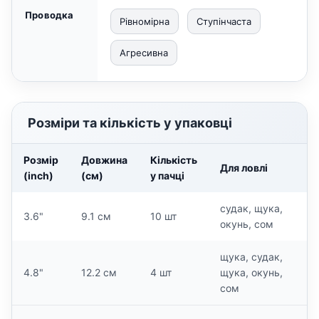
Проводка
Рівномірна
Ступінчаста
Агресивна
Розміри та кількість у упаковці
Розмір
Довжина
Кількість
Для ловлі
(inch)
(см)
у пачці
судак, щука,
3.6"
9.1 см
10 шт
окунь, сом
щука, судак,
4.8"
12.2 см
4 шт
щука, окунь,
сом