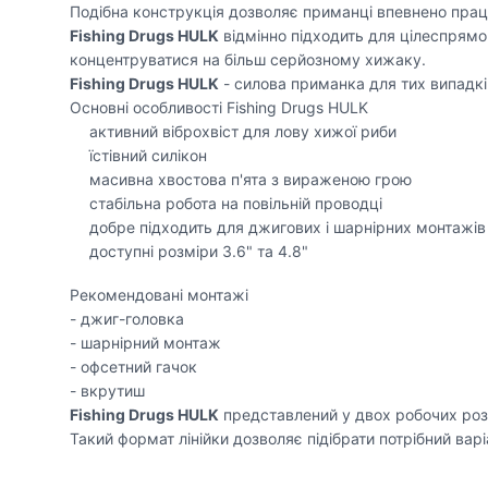
Подібна конструкція дозволяє приманці впевнено працюв
Fishing Drugs HULK
відмінно підходить для цілеспрямо
концентруватися на більш серйозному хижаку.
Fishing Drugs HULK
- силова приманка для тих випадків
Основні особливості Fishing Drugs HULK
активний віброхвіст для лову хижої риби
їстівний силікон
масивна хвостова п'ята з вираженою грою
стабільна робота на повільній проводці
добре підходить для джигових і шарнірних монтажів
доступні розміри 3.6" та 4.8"
Рекомендовані монтажі
- джиг-головка
- шарнірний монтаж
- офсетний гачок
- вкрутиш
Fishing Drugs HULK
представлений у двох робочих роз
Такий формат лінійки дозволяє підібрати потрібний вар