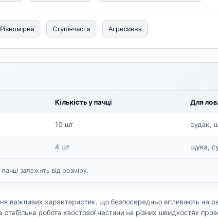
Рівномірна
Ступінчаста
Агресивна
Кількість у пачці
Для лов
10 шт
судак, 
4 шт
щука, с
 пачці залежить від розміру.
я важливих характеристик, що безпосередньо впливають на рез
та стабільна робота хвостової частини на різних швидкостях пров