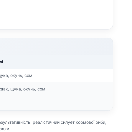
лі
щука, окунь, сом
удак, щука, окунь, сом
ультативність: реалістичний силует кормової риби,
одки.