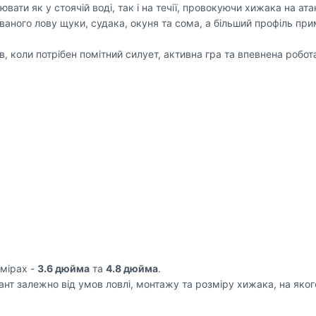
ати як у стоячій воді, так і на течії, провокуючи хижака на ата
ваного лову щуки, судака, окуня та сома, а більший профіль при
, коли потрібен помітний силует, активна гра та впевнена робота
мірах -
3.6 дюйма
та
4.8 дюйма
.
іант залежно від умов ловлі, монтажу та розміру хижака, на яког