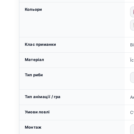
Кольори
Клас приманки
В
Матеріал
Ї
Тип риби
Тип анімації / гра
А
Умови ловлі
С
Монтаж