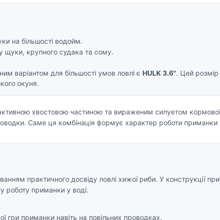
уки на більшості водойм.
 щуки, крупного судака та сому.
ьним варіантом для більшості умов ловлі є
HULK 3.6"
. Цей розмір
кого окуня.
активною хвостовою частиною та вираженим силуетом кормової р
роводки. Саме ця комбінація формує характер роботи приманки т
ванням практичного досвіду ловлі хижої риби. У конструкції п
ну роботу приманки у воді.
ої гри приманки навіть на повільних проводках.