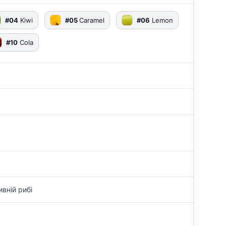
#04
Kiwi
#05
Caramel
#06
Lemon
#10
Cola
ивній рибі