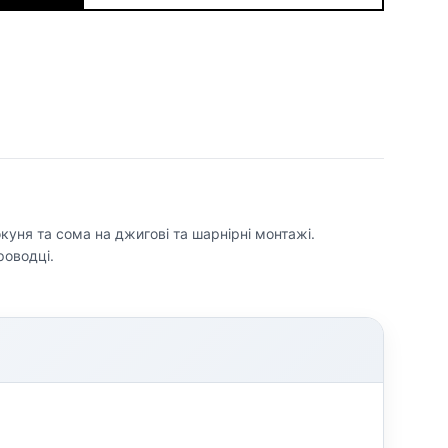
куня та сома на джигові та шарнірні монтажі.
роводці.