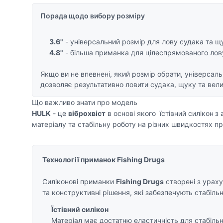
Порада щодо вибору розміру
3.6"
- універсальний розмір для лову судака та щ
4.8"
- більша приманка для цілеспрямованого лову
Якщо ви не впевнені, який розмір обрати, універсал
дозволяє результативно ловити судака, щуку та вели
Що важливо знати про модель
HULK
- це
віброхвіст
в основі якого їстівний силікон
з 
матеріалу та стабільну роботу на різних швидкостях п
Технології приманок Fishing Drugs
Силіконові приманки
Fishing Drugs
створені з ураху
та конструктивні рішення, які забезпечують стабіль
Їстівний силікон
Матеріал має достатню еластичність для стабільн