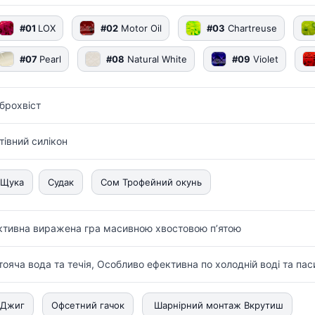
#01
LOX
#02
Motor Oil
#03
Chartreuse
#07
Pearl
#08
Natural White
#09
Violet
іброхвіст
стівний силікон
Щука
Судак
Сом Трофейний окунь
ктивна виражена гра масивною хвостовою пʼятою
тояча вода та течія, Особливо ефективна по холодній воді та пас
Джиг
Офсетний гачок
Шарнірний монтаж Вкрутиш