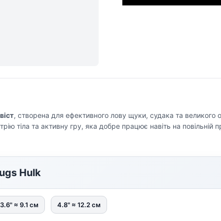
віст
, створена для ефективного лову щуки, судака та великого о
ію тіла та активну гру, яка добре працює навіть на повільній п
ugs Hulk
3.6" ≈ 9.1 см
4.8" ≈ 12.2 см