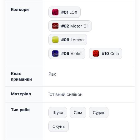
Кольори
#01
LOX
#02
Motor Oil
#06
Lemon
#09
Violet
#10
Cola
Клас
Рак
приманки
Матеріал
Їстівний силікон
Тип риби
Щука
Сом
Судак
Окунь