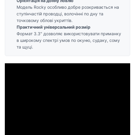
Орієнтація на донну ловлю
Модель Rocky особливо добре розкривається на
ступінчастій проводці, волочінні по дну та
точковому облові укриттів.
Практичний універсальний розмір
Формат 3.3" дозволяє використовувати приманку
в широкому спектрі умов по окуню, судаку, сому
та щуці.