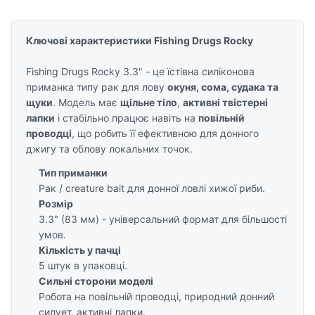
Ключові характеристики Fishing Drugs Rocky
Fishing Drugs Rocky 3.3" - це їстівна силіконова
приманка типу рак для лову
окуня, сома, судака та
щуки
. Модель має
щільне тіло
,
активні твістерні
лапки
і стабільно працює навіть на
повільній
проводці
, що робить її ефективною для донного
джигу та облову локальних точок.
Тип приманки
Рак / creature bait для донної ловлі хижої риби.
Розмір
3.3" (83 мм) - універсальний формат для більшості
умов.
Кількість у пачці
5 штук в упаковці.
Сильні сторони моделі
Робота на повільній проводці, природний донний
силует, активні лапки.