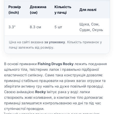
Розмір
Довжина
Кількість
Для ловлі
(inch)
(см)
у пачці
Щука, Сом,
3.3"
8.3 см
5 шт
Судак, Окунь
Ціна на сайті вказана
за упаковку
. Кількість приманок у
пачці залежить від розміру.
В основі приманки
Fishing Drugs Rocky
лежить поєднання
щільного тіла, твістерних лапок і правильно підібраної
еластичності силікону. Саме така конструкція дозволяє
приманці стабільно працювати на різних вагах огрузки та
зберігати активну гру навіть на дуже повільній проводці.
Своєю анімацією
Rocky
імітує рака у воді: лапки
створюють живі коливання, а компактне тіло допомагає
приманці залишатися контрольованою на дні та під час
ступінчастої проводки.