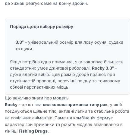
де хижак реагує саме на донну здобич.
Порада щодо вибору розміру
3.3”
- універсальний розмір для лову окуня, судака
та щуки.
Якщо потрібна одна приманка, яка закриває більшість
стандартних умов джигової риболовлі,
Rocky 3.3"
-
дуже вдалий вибір. Цей розмір добре працює при
ступінчастій проводці, волочінні по дну та точковому
облові перспективних місць.
Що важливо знати про модель
Rocky
- це їстівна
силіконова приманка типу рак
, у якій
поєднуються щільне тіло, активні лапки та стабільна робота
на повільних анімаціях. Саме ця комбінація формує
характер гри приманки та робить модель впізнаваною в
лінійці
Fishing Drugs
.