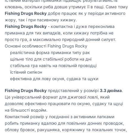
Їстівний матеріал приманки підвищує результативність
клювань, оскільки риба довше утримує її в пащі. Саме тому
Fishing Drugs Rocky
добре працює як у періоди активного
жору, так і при пасивному хижаку.
Fishing Drugs Rocky
- компактна і дуже переконлива
приманка для тих випадків, коли хижаку потрібна не
просто гра, а максимально природний донний силует.
Основні особливості Fishing Drugs Rocky
реалістична форма приманки типу рак
щільне тіло для стабільної роботи на дні
стабільна гра навіть на повільній проводці
їстівний силікон
ефективна для лову окуня, судака та щуки
Fishing Drugs Rocky
представлений у розмірі
3.3 дюйма
.
Це універсальний формат для джигової ловлі, який
дозволяє ефективно працювати по окуню, судаку та щуці
на більшості водойм.
Компактний розмір у поєднанні з активними лапками
робить приманку вдалою для повільних донних проводок,
облову бровок, ракушняка, коряжнику та локальних точок,