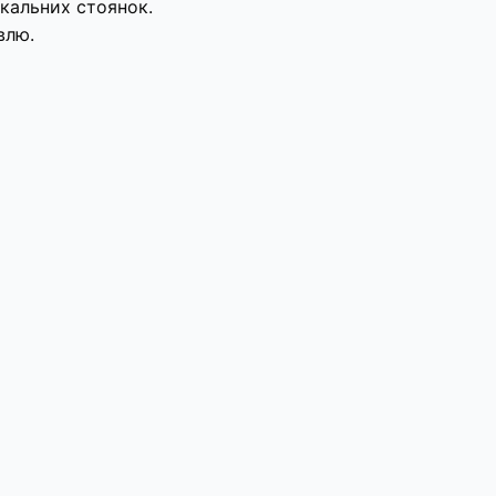
локальних стоянок.
влю.