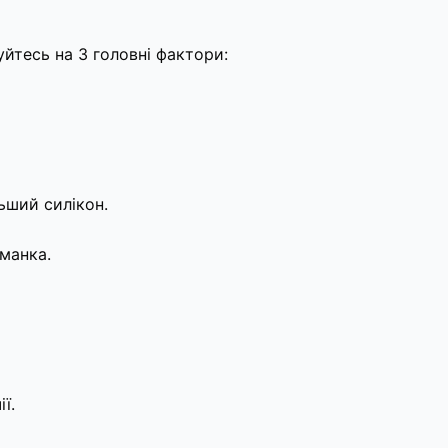
уйтесь на 3 головні фактори:
ьший силікон.
иманка.
ї.