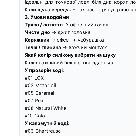
Ідеальні для точкової ловлі біля дна, коряг, 
Коли щука вередує - рак часто рятує риболо
3. Умови водойми
Трава / латаття
→ офсетний гачок
Чисте дно
→ джиг головка
Коряжник
→ офсет + чебурашка
Течія / глибина
→ важчий монтаж
Який колір силікону вибрати на щуку
Колір важливий більше, ніж здається.
У прозорій воді:
#01 LOX
#02 Motor oil
#05 Caramel
#07 Pearl
#08 Natural White
#10 Cola
У каламутній воді:
#03 Chartreuse