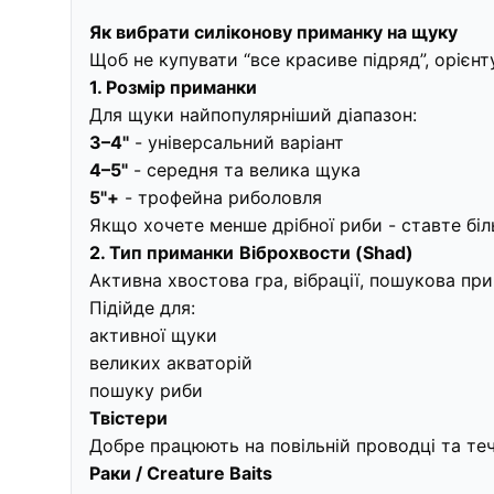
Як вибрати силіконову приманку на щуку
Щоб не купувати “все красиве підряд”, орієнт
1. Розмір приманки
Для щуки найпопулярніший діапазон:
3–4"
- універсальний варіант
4–5"
- середня та велика щука
5"+
- трофейна риболовля
Якщо хочете менше дрібної риби - ставте біл
2. Тип приманки
Віброхвости (Shad)
Активна хвостова гра, вібрації, пошукова пр
Підійде для:
активної щуки
великих акваторій
пошуку риби
Твістери
Добре працюють на повільній проводці та течі
Раки / Creature Baits