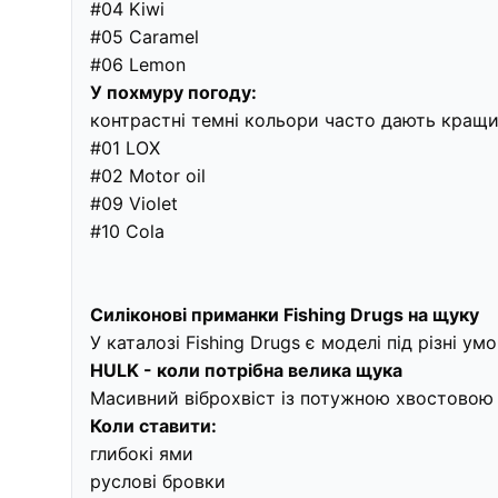
#04 Kiwi
#05 Caramel
#06 Lemon
У похмуру погоду:
контрастні темні кольори часто дають кращи
#01 LOX
#02 Motor oil
#09 Violet
#10 Cola
Силіконові приманки Fishing Drugs на щуку
У каталозі Fishing Drugs є моделі під різні ум
HULK - коли потрібна велика щука
Масивний віброхвіст із потужною хвостовою
Коли ставити:
глибокі ями
руслові бровки