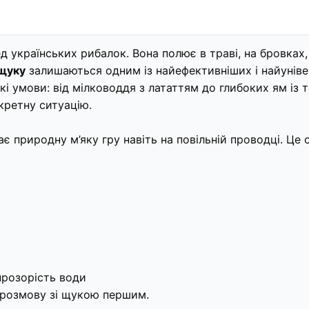
 українських рибалок. Вона полює в траві, на бровках, 
 щуку
залишаються одним із найефективніших і найуніве
 умови: від мілководдя з лататтям до глибоких ям із те
кретну ситуацію.
ає природну м’яку гру навіть на повільній проводці. Ц
прозорість води
 розмову зі щукою першим.